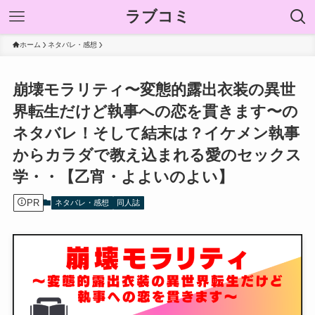
ラブコミ
ホーム
ネタバレ・感想
崩壊モラリティ〜変態的露出衣装の異世
界転生だけど執事への恋を貫きます〜の
ネタバレ！そして結末は？イケメン執事
からカラダで教え込まれる愛のセックス
学・・【乙宵・よよいのよい】
PR
ネタバレ・感想
同人誌