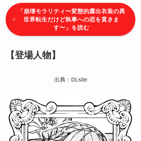
「
崩壊モラリティ〜変態的露出衣装の異
世界転生だけど執事への恋を貫きま
す〜
」を読む
【登場人物】
出典：DLsite