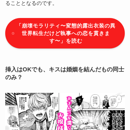
ることとなるのです。
「
崩壊モラリティ〜変態的露出衣装の異
世界転生だけど執事への恋を貫きま
す〜
」を読む
挿入はOKでも、キスは婚姻を結んだもの同士
のみ？