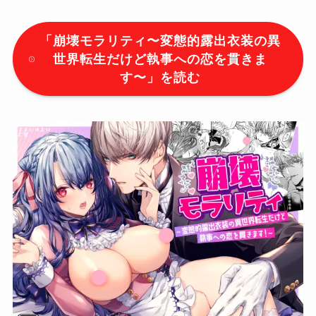
「
崩壊モラリティ〜変態的露出衣装の異
世界転生だけど執事への恋を貫きま
す〜
」を読む