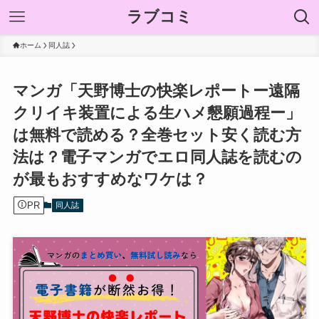
ラブコミ
ホーム
同人誌
マンガ「天野博士の快楽レポートー遠隔
クリイキ装置による生ハメ懇願過程ー」
は無料で読める？全巻セット安く読む方
法は？電子マンガでエロ同人誌を読むの
が最もおすすめなワケは？
PR
同人誌