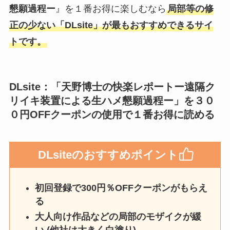
懇願過程ー
』を１番お得に楽しむなら
局部等の修
正の少ない「DLsite」が最もおすすめできるサイ
トです。
DLsite
：「
天野博士の快楽レポートー遠隔ク
リイキ装置による生ハメ懇願過程ー
」を３０
０円OFFクーポンの使用で１番お得に読める
DLsite
のおすすめポイント
初回登録で300円％OFFクーポンがもらえ
る
大人向け作品などの局部のモザイクが緩