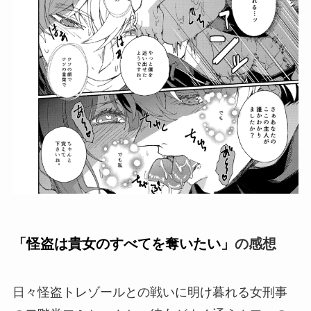
「
怪盗は貴女のすべてを奪いたい
」
の感想
日々怪盗トレゾールとの戦いに明け暮れる女刑事