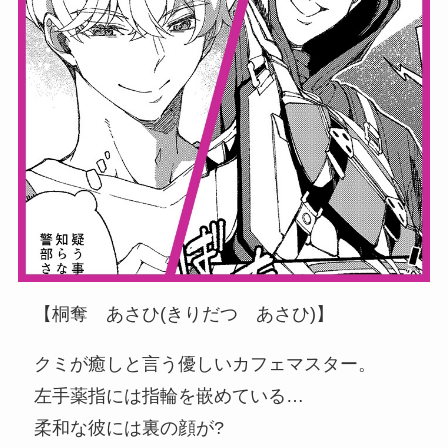
【桐奪 あさひ(きりだつ あさひ)】
クミが癒しと言う優しいカフェマスター。
左手薬指には指輪を嵌めている…
柔和な彼には裏の顔が?